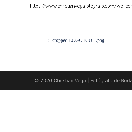
https://www.christianvegafotografo.com/wp-c
Navegación
de
entradas
cropped-LOGO-ICO-1.png
© 2026 Christian Vega | Fotógrafo de Boda