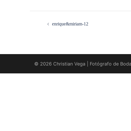
Navegación
de
entradas
enrique&miriam-12
© 2026 Christian Vega | Fotógrafo de Boda