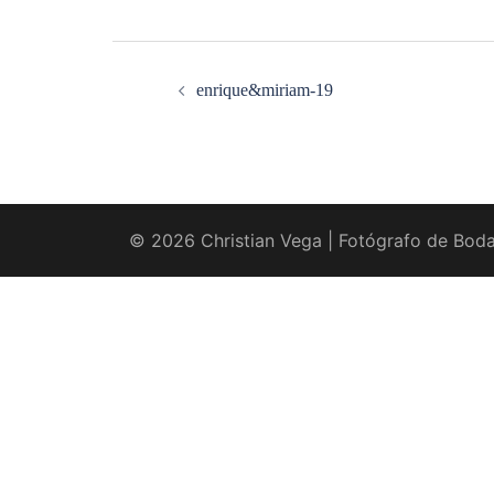
Navegación
de
entradas
enrique&miriam-19
© 2026 Christian Vega | Fotógrafo de Boda