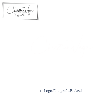
Saltar
al
contenido
Navegación
de
entradas
Logo-Fotografo-Bodas-1