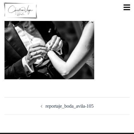
Saltar
Alte
al
men
contenido
Navegación
de
reportaje_boda_avila-105
entradas