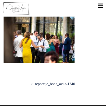
Saltar
Alte
al
men
contenido
Navegación
de
reportaje_boda_avila-1340
entradas