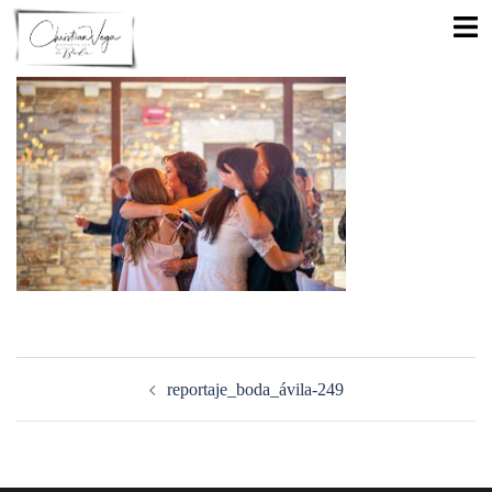
Saltar
Alte
al
men
contenido
Navegación
de
reportaje_boda_ávila-249
entradas