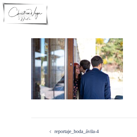
Saltar
al
contenido
Navegación
de
entradas
reportaje_boda_ávila-4