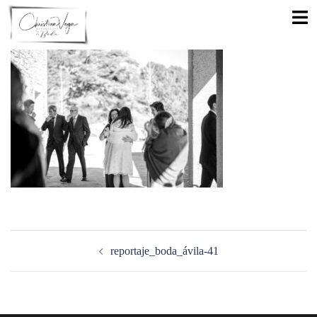
Saltar
Alte
al
men
contenido
Navegación
de
reportaje_boda_ávila-41
entradas