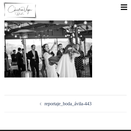
Saltar
Alte
al
men
contenido
Navegación
de
reportaje_boda_ávila-443
entradas