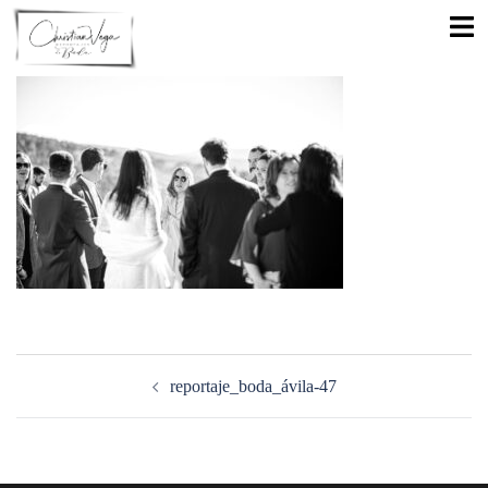
Saltar
Alte
al
men
contenido
Navegación
de
reportaje_boda_ávila-47
entradas