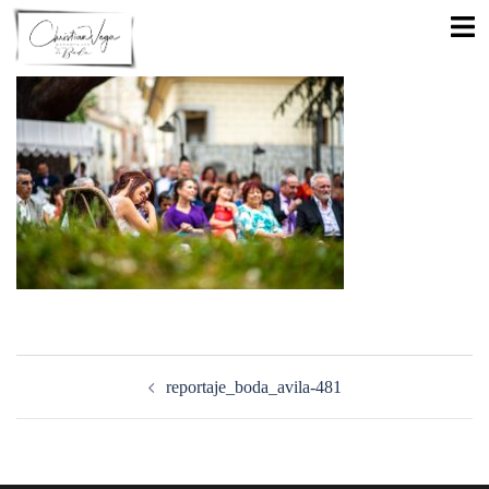
Saltar
Alte
al
men
contenido
Navegación
de
reportaje_boda_avila-481
entradas