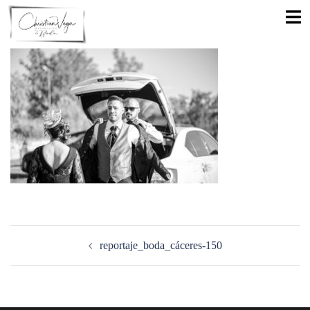
Saltar
Alte
al
men
contenido
Navegación
de
reportaje_boda_cáceres-150
entradas