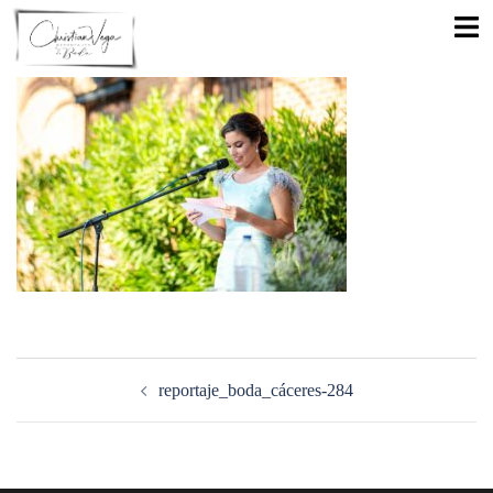
Saltar
Alte
al
men
contenido
Navegación
de
reportaje_boda_cáceres-284
entradas