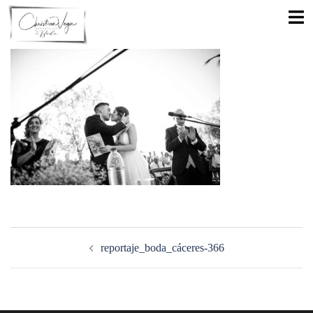
Saltar
Alte
al
men
contenido
Navegación
de
reportaje_boda_cáceres-366
entradas