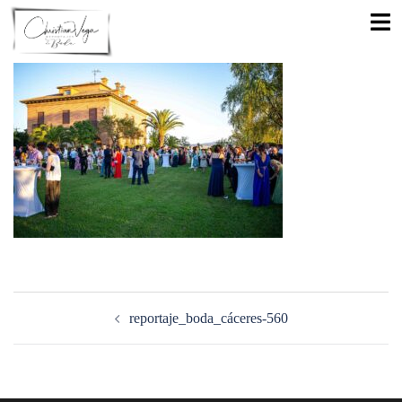
Saltar
Alte
al
men
contenido
Navegación
de
reportaje_boda_cáceres-560
entradas