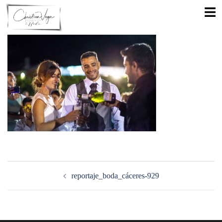
Saltar
Alte
al
men
contenido
Navegación
de
reportaje_boda_cáceres-929
entradas