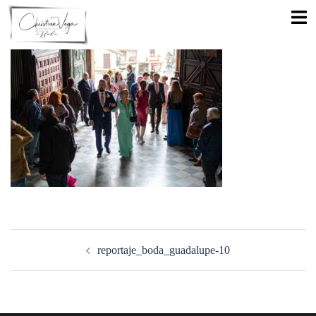
Saltar
Alte
al
men
contenido
Navegación
de
reportaje_boda_guadalupe-10
entradas