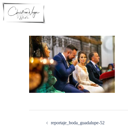
Saltar
al
contenido
Navegación
de
entradas
reportaje_boda_guadalupe-52