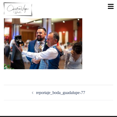
Saltar
Alte
al
men
contenido
Navegación
de
reportaje_boda_guadalupe-77
entradas