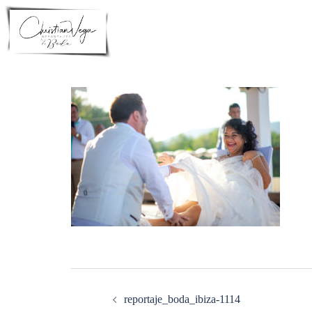
Saltar
al
contenido
Navegación
de
entradas
reportaje_boda_ibiza-1114