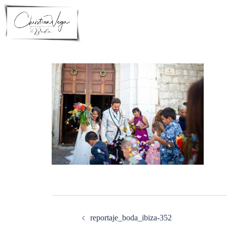
Saltar
al
contenido
Navegación
de
entradas
reportaje_boda_ibiza-352