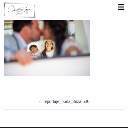
Saltar
Alte
al
men
contenido
Navegación
de
reportaje_boda_ibiza-530
entradas