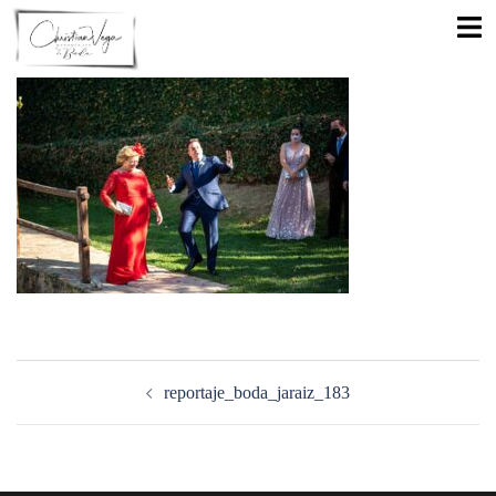
Saltar
Alte
al
men
contenido
Navegación
de
reportaje_boda_jaraiz_183
entradas