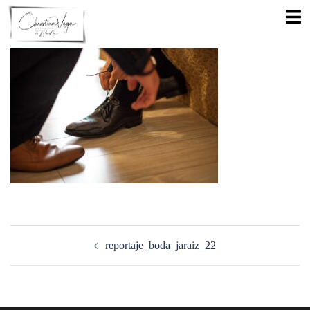
Saltar
Alte
al
men
contenido
Navegación
de
reportaje_boda_jaraiz_22
entradas