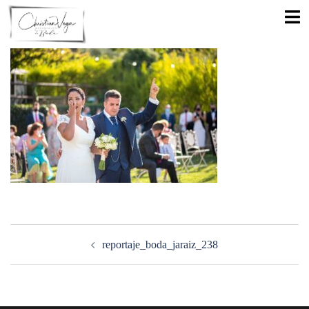
Saltar
Alte
al
men
contenido
Navegación
de
reportaje_boda_jaraiz_238
entradas