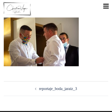
Saltar
Alte
al
men
contenido
Navegación
de
reportaje_boda_jaraiz_3
entradas