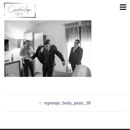
Saltar
Alte
al
men
contenido
Navegación
de
reportaje_boda_jaraiz_38
entradas