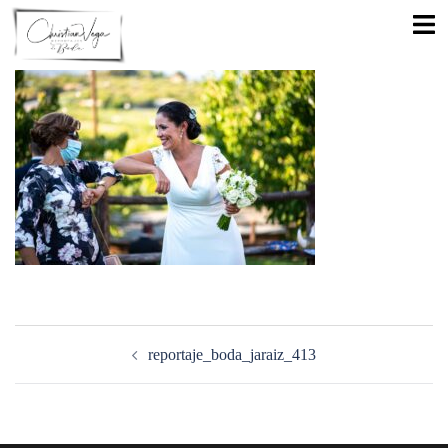
Saltar
Alte
al
men
contenido
Navegación
de
reportaje_boda_jaraiz_413
entradas