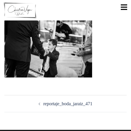
Saltar
Alte
al
men
contenido
Navegación
de
reportaje_boda_jaraiz_471
entradas