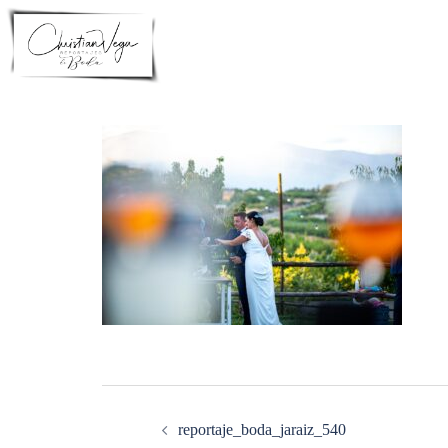
Saltar
al
contenido
Navegación
de
entradas
reportaje_boda_jaraiz_540