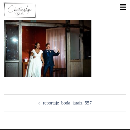
Saltar
Alte
al
men
contenido
Navegación
de
reportaje_boda_jaraiz_557
entradas