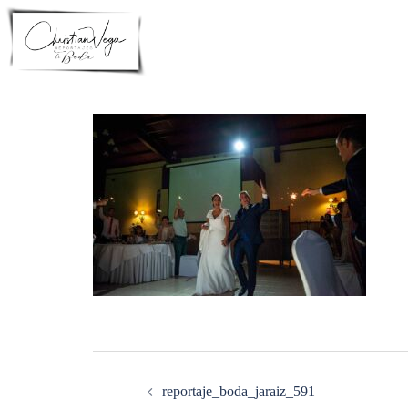
Saltar
al
contenido
Navegación
de
entradas
reportaje_boda_jaraiz_591