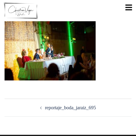
Saltar
Alte
al
men
contenido
Navegación
de
reportaje_boda_jaraiz_695
entradas