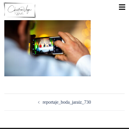
Saltar
Alte
al
men
contenido
Navegación
de
reportaje_boda_jaraiz_730
entradas