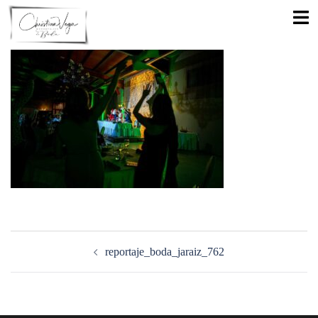
Saltar
Alte
al
men
contenido
Navegación
de
reportaje_boda_jaraiz_762
entradas