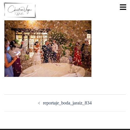
Saltar
Alte
al
men
contenido
Navegación
de
reportaje_boda_jaraiz_834
entradas