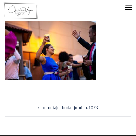
Saltar
Alte
al
men
contenido
Navegación
de
reportaje_boda_jumilla-1073
entradas