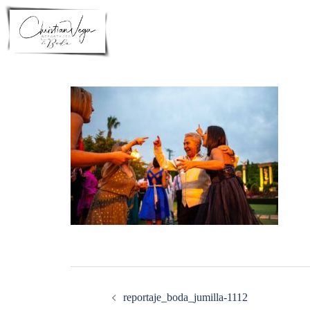
Saltar
al
contenido
Navegación
de
entradas
reportaje_boda_jumilla-1112