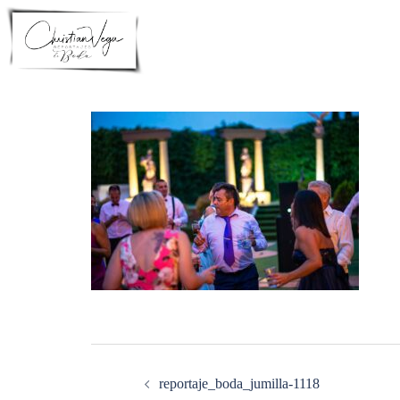
Saltar
al
contenido
Navegación
de
entradas
reportaje_boda_jumilla-1118