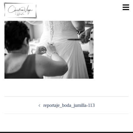
Saltar
Alte
al
men
contenido
Navegación
de
reportaje_boda_jumilla-113
entradas