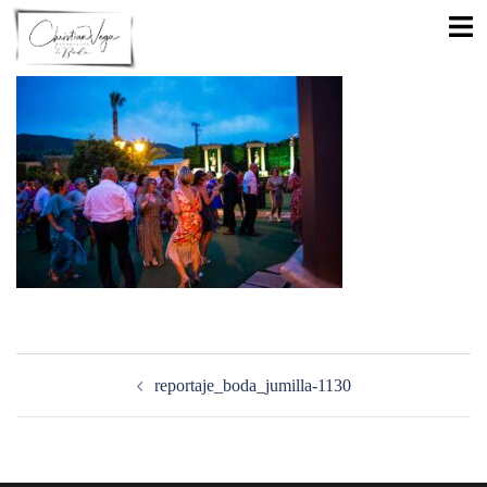
Saltar
Alte
al
men
contenido
Navegación
de
reportaje_boda_jumilla-1130
entradas