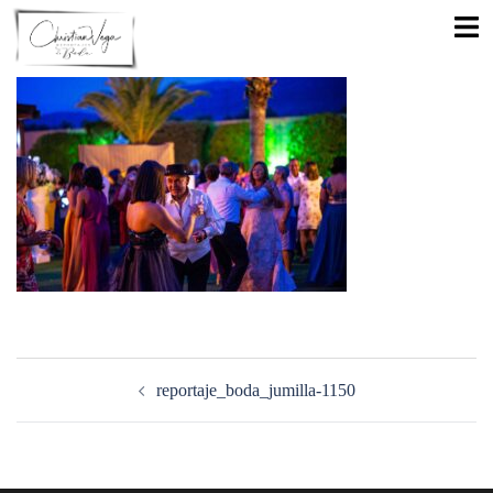
Saltar
Alte
al
men
contenido
Navegación
de
reportaje_boda_jumilla-1150
entradas