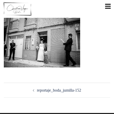
Saltar
Alte
al
men
contenido
Navegación
de
reportaje_boda_jumilla-152
entradas