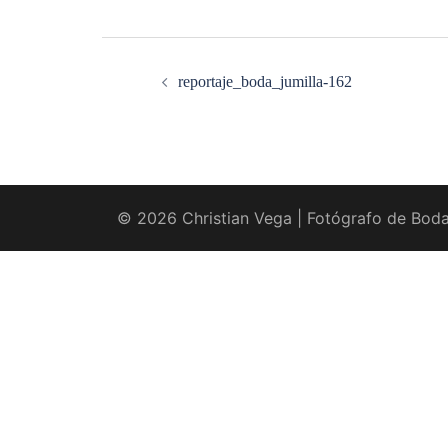
Navegación
de
entradas
reportaje_boda_jumilla-162
© 2026 Christian Vega | Fotógrafo de Boda