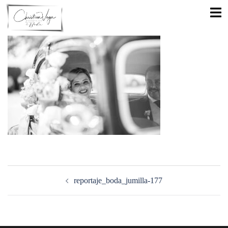
Saltar
Alte
al
men
contenido
Navegación
de
reportaje_boda_jumilla-177
entradas