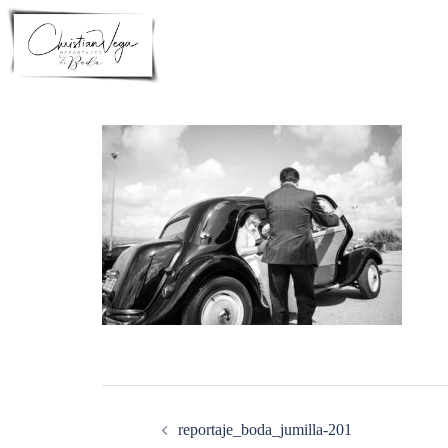
Saltar
al
contenido
Navegación
de
entradas
reportaje_boda_jumilla-201