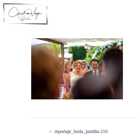
Saltar
al
contenido
Navegación
de
entradas
reportaje_boda_jumilla-216