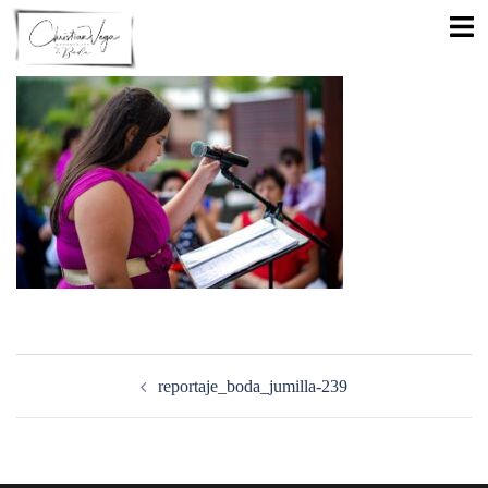
Saltar
Alte
al
men
contenido
Navegación
de
reportaje_boda_jumilla-239
entradas