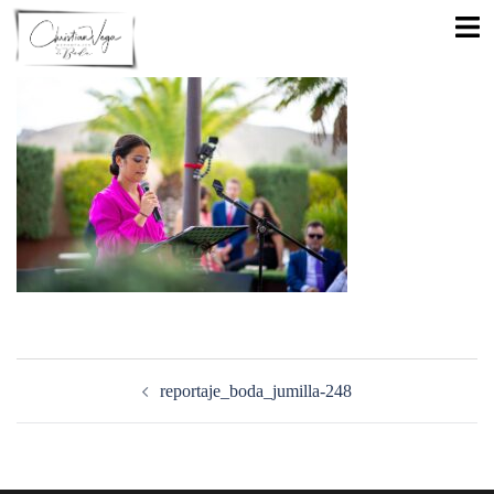
Saltar
Alte
al
men
contenido
Navegación
de
reportaje_boda_jumilla-248
entradas